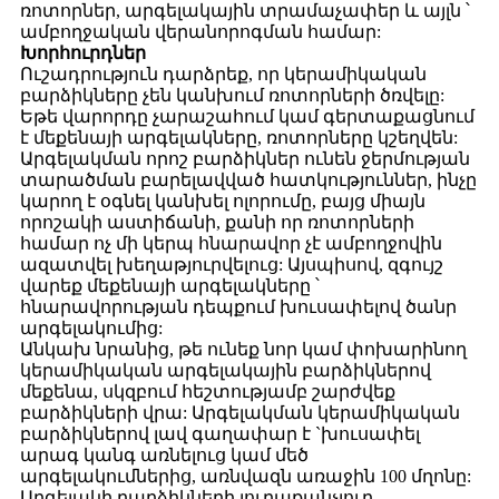
ռոտորներ, արգելակային տրամաչափեր և այլն ՝
ամբողջական վերանորոգման համար:
Խորհուրդներ
Ուշադրություն դարձրեք, որ կերամիկական
բարձիկները չեն կանխում ռոտորների ծռվելը:
Եթե ​​վարորդը չարաշահում կամ գերտաքացնում
է մեքենայի արգելակները, ռոտորները կշեղվեն:
Արգելակման որոշ բարձիկներ ունեն ջերմության
տարածման բարելավված հատկություններ, ինչը
կարող է օգնել կանխել ոլորումը, բայց միայն
որոշակի աստիճանի, քանի որ ռոտորների
համար ոչ մի կերպ հնարավոր չէ ամբողջովին
ազատվել խեղաթյուրվելուց: Այսպիսով, զգույշ
վարեք մեքենայի արգելակները ՝
հնարավորության դեպքում խուսափելով ծանր
արգելակումից:
Անկախ նրանից, թե ունեք նոր կամ փոխարինող
կերամիկական արգելակային բարձիկներով
մեքենա, սկզբում հեշտությամբ շարժվեք
բարձիկների վրա: Արգելակման կերամիկական
բարձիկներով լավ գաղափար է `խուսափել
արագ կանգ առնելուց կամ մեծ
արգելակումներից, առնվազն առաջին 100 մղոնը:
Արգելակի բարձիկների յուրաքանչյուր