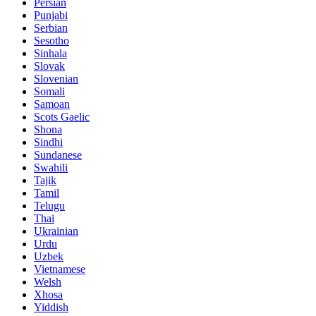
Persian
Punjabi
Serbian
Sesotho
Sinhala
Slovak
Slovenian
Somali
Samoan
Scots Gaelic
Shona
Sindhi
Sundanese
Swahili
Tajik
Tamil
Telugu
Thai
Ukrainian
Urdu
Uzbek
Vietnamese
Welsh
Xhosa
Yiddish