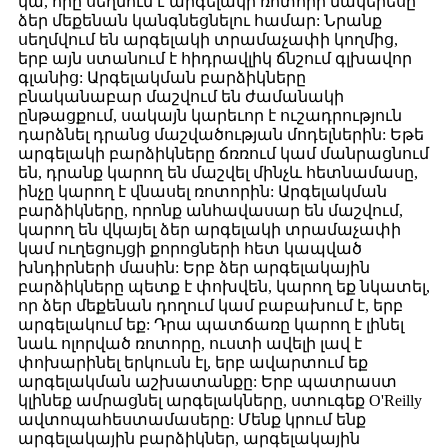
կա, որը սեղմում է արգելակի ռոտորի մակերեսը ՝
ձեր մեքենան կանգնեցնելու համար: Նրանք
սեղմվում են արգելակի տրամաչափի կողմից,
երբ այն ստանում է հիդրավլիկ ճնշում գլխավոր
գլանից: Արգելակման բարձիկները
բնականաբար մաշվում են ժամանակի
ընթացքում, սակայն կարեւոր է ուշադրություն
դարձնել դրանց մաշվածության մոդելներին: Եթե ​​
արգելակի բարձիկները ճռռում կամ մանրացնում
են, դրանք կարող են մաշվել մինչև հետնամասը,
ինչը կարող է վնասել ռոտորին: Արգելակման
բարձիկները, որոնք անհավասար են մաշվում,
կարող են վկայել ձեր արգելակի տրամաչափի
կամ ուղեցույցի քորոցների հետ կապված
խնդիրների մասին: Երբ ձեր արգելակային
բարձիկները պետք է փոխվեն, կարող եք նկատել,
որ ձեր մեքենան դողում կամ բաբախում է, երբ
արգելակում եք: Դրա պատճառը կարող է լինել
նաև ոլորված ռոտորը, ուստի ավելի լավ է
փոխարինել երկուսն էլ, երբ ավարտում եք
արգելակման աշխատանքը: Երբ պատրաստ
կլինեք ամրացնել արգելակները, ստուգեք O'Reilly
ավտոպահեստամասերը: Մենք կրում ենք
արգելակային բարձիկներ, արգելակային