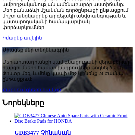
ամբողջականության ամենաբարձր աստիճանը:
Մեր բանաձևի մշակման գործընթացի ընթացքում
միշտ անցկացրեք արգելակի անվտանգության և
կատարողականի համապարփակ
փորձարկումներ
Իմացեք ավելին
Միացեք մեր տեղեկագրին
Մեր արտադրանքի կամ գնացուցակի վերաբերյալ
հարցումների համար խնդրում ենք թողնել ձեր էլ.
Փոստը մեզ, և մենք կապի մեջ կլինենք 24 ժամվա
ընթացքում:
Հարցում գների համար
Նորեկները
GDB3477 Չինական